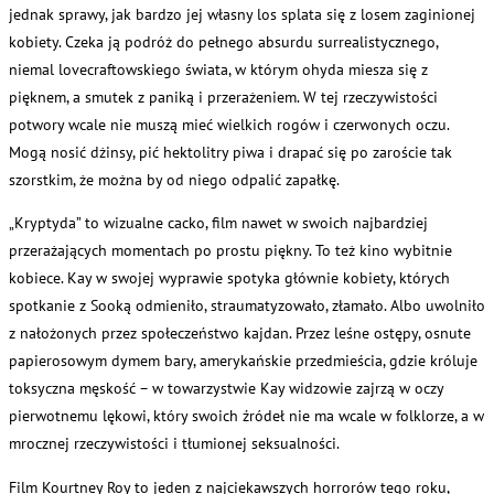
jednak sprawy, jak bardzo jej własny los splata się z losem zaginionej
kobiety. Czeka ją podróż do pełnego absurdu surrealistycznego,
niemal lovecraftowskiego świata, w którym ohyda miesza się z
pięknem, a smutek z paniką i przerażeniem. W tej rzeczywistości
potwory wcale nie muszą mieć wielkich rogów i czerwonych oczu.
Mogą nosić dżinsy, pić hektolitry piwa i drapać się po zaroście tak
szorstkim, że można by od niego odpalić zapałkę.
„Kryptyda” to wizualne cacko, film nawet w swoich najbardziej
przerażających momentach po prostu piękny. To też kino wybitnie
kobiece. Kay w swojej wyprawie spotyka głównie kobiety, których
spotkanie z Sooką odmieniło, straumatyzowało, złamało. Albo uwolniło
z nałożonych przez społeczeństwo kajdan. Przez leśne ostępy, osnute
papierosowym dymem bary, amerykańskie przedmieścia, gdzie króluje
toksyczna męskość – w towarzystwie Kay widzowie zajrzą w oczy
pierwotnemu lękowi, który swoich źródeł nie ma wcale w folklorze, a w
mrocznej rzeczywistości i tłumionej seksualności.
Film Kourtney Roy to jeden z najciekawszych horrorów tego roku,