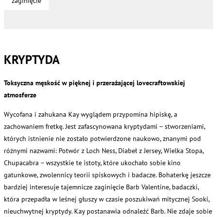
zaginięcie
KRYPTYDA
Toksyczna męskość w pięknej i przerażającej lovecraftowskiej
atmosferze
Wycofana i zahukana Kay wyglądem przypomina hipiskę, a
zachowaniem fretkę. Jest zafascynowana kryptydami – stworzeniami,
których istnienie nie zostało potwierdzone naukowo, znanymi pod
różnymi nazwami: Potwór z Loch Ness, Diabeł z Jersey, Wielka Stopa,
Chupacabra – wszystkie te istoty, które ukochało sobie kino
gatunkowe, zwolennicy teorii spiskowych i badacze. Bohaterkę jeszcze
bardziej interesuje tajemnicze zaginięcie Barb Valentine, badaczki,
która przepadła w leśnej głuszy w czasie poszukiwań mitycznej Sooki,
nieuchwytnej kryptydy. Kay postanawia odnaleźć Barb. Nie zdaje sobie