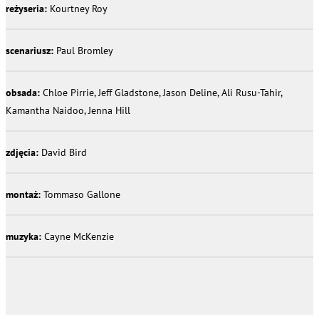
reżyseria:
Kourtney Roy
scenariusz:
Paul Bromley
obsada:
Chloe Pirrie, Jeff Gladstone, Jason Deline, Ali Rusu-Tahir,
Kamantha Naidoo, Jenna Hill
zdjęcia:
David Bird
montaż:
Tommaso Gallone
muzyka:
Cayne McKenzie