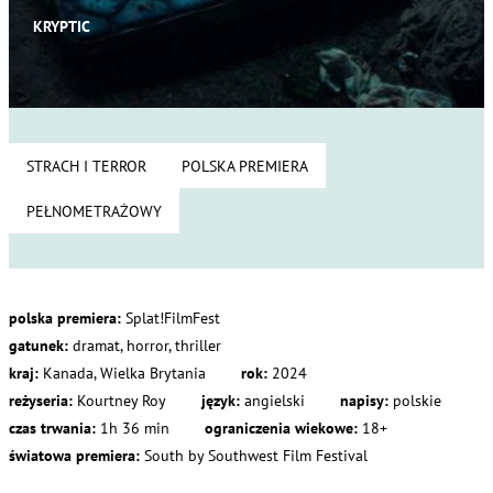
KRYPTIC
STRACH I TERROR
POLSKA PREMIERA
PEŁNOMETRAŻOWY
polska premiera:
Splat!FilmFest
gatunek:
dramat, horror, thriller
kraj:
Kanada, Wielka Brytania
rok:
2024
reżyseria:
Kourtney Roy
język:
angielski
napisy:
polskie
czas trwania:
1h 36 min
ograniczenia wiekowe:
18+
światowa premiera:
South by Southwest Film Festival