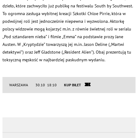
dzieło, które zachwyciło już publikę na festiwalu South by Southwest.
To ogromna zasługa wybitnej kreacji Szkotki Chloe Pirrie, która w
podwójnej roli jest jednocześnie niepewna i wyzwolona. Aktorkę
polscy widzowie mogą kojarzyć m.in. z równie świetnej roli w serialu
„Pod sztandarem nieba” i filmie „Emma” na podstawie prozy Jane
Austen. W „Kryptydzie” towarzyszą jej m.in. Jason Deline („Martwi
detektywi”) oraz Jeff Gladstone („Resident Alien”). Obaj prezentują tu
toksyczną męskość w najbardziej paskudnym wydaniu.
WARSZAWA
30.10 18:10
KUP BILET