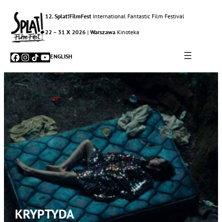
12. Splat!FilmFest
International Fantastic Film Festival
22 – 31 X 2026
|
Warszawa
Kinoteka
Facebook
Instagram
TikTok
YouTube
ENGLISH
KRYPTYDA