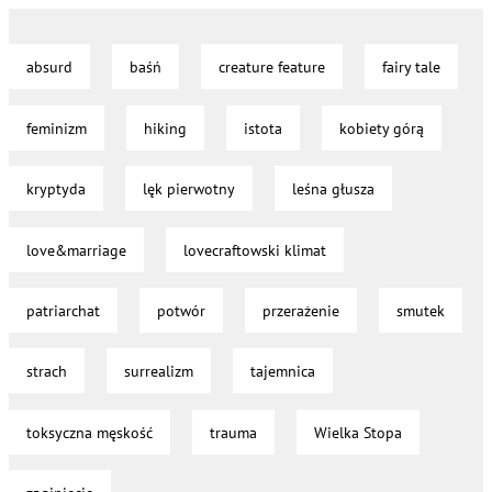
absurd
baśń
creature feature
fairy tale
feminizm
hiking
istota
kobiety górą
kryptyda
lęk pierwotny
leśna głusza
love&marriage
lovecraftowski klimat
patriarchat
potwór
przerażenie
smutek
strach
surrealizm
tajemnica
toksyczna męskość
trauma
Wielka Stopa