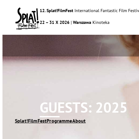
12. Splat!FilmFest
International Fantastic Film Festiv
22 – 31 X 2026
|
Warszawa
Kinoteka
GUESTS: 2025
Splat!FilmFest
Programme
About