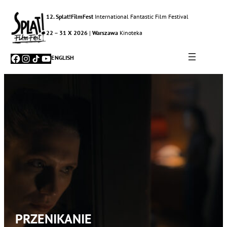
12. Splat!FilmFest
International Fantastic Film Festival
22 – 31 X 2026
|
Warszawa
Kinoteka
Facebook
Instagram
TikTok
YouTube
ENGLISH
PRZENIKANIE