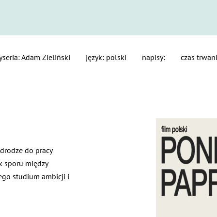
yseria: Adam Zieliński
język: polski
napisy:
czas trwan
 drodze do pracy
ek sporu między
ego studium ambicji i