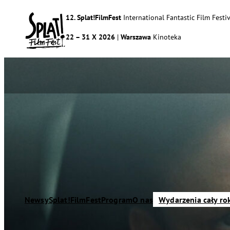
12. Splat!FilmFest
International Fantastic Film Festiv
22 – 31 X 2026
|
Warszawa
Kinoteka
Newsy
Splat!FilmFest
Program
O nas
Wydarzenia cały ro