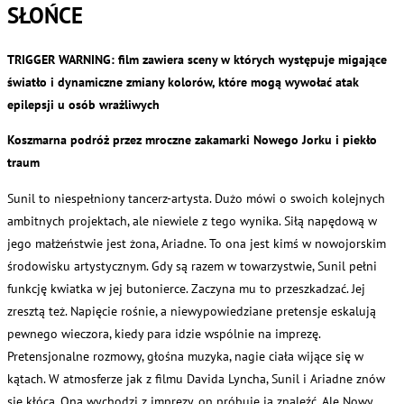
SŁOŃCE
TRIGGER WARNING: film zawiera sceny w których występuje migające
światło i dynamiczne zmiany kolorów, które mogą wywołać atak
epilepsji u osób wrażliwych
Koszmarna podróż przez mroczne zakamarki Nowego Jorku i piekło
traum
Sunil to niespełniony tancerz-artysta. Dużo mówi o swoich kolejnych
ambitnych projektach, ale niewiele z tego wynika. Siłą napędową w
jego małżeństwie jest żona, Ariadne. To ona jest kimś w nowojorskim
środowisku artystycznym. Gdy są razem w towarzystwie, Sunil pełni
funkcję kwiatka w jej butonierce. Zaczyna mu to przeszkadzać. Jej
zresztą też. Napięcie rośnie, a niewypowiedziane pretensje eskalują
pewnego wieczora, kiedy para idzie wspólnie na imprezę.
Pretensjonalne rozmowy, głośna muzyka, nagie ciała wijące się w
kątach. W atmosferze jak z filmu Davida Lyncha, Sunil i Ariadne znów
się kłócą. Ona wychodzi z imprezy, on próbuje ją znaleźć. Ale Nowy