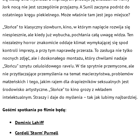
Jork nocą nie jest szczególnie przyjazny. A Sunil zaczyna podróż do
ostatniego kręgu piekielnego. Może właśnie tam jest jego miejsce?
„Słońce” to klasyczny slowburn, kino, w którym napięcie rozwija się
niespiesznie, ale kiedy już wybucha, pochłania całą uwagę widza. Ten
niezależny horror znakomicie oddaje klimat wymykającej się spod
kontroli imprezy, a przy tym naprawdę przeraża. To zasługa nie tylko
nocnych zdjęć, ale i doskonałego montażu, który chwilami nadaje
„Słońcu” sznytu celuloidowego rave’u. W tle sprytnie przemycone, ale
nie przytłaczające przemyślenia na temat macierzyństwa, problemów
małżeńskich i tego, jakim rajem dla drapieżników seksualnych jest
środowisko artystyczne. „Słońce” to kino grozy z wkładem
intelektualnym. Straszy i daje do myślenia – tak jak lubimy najbardziej.
Gośćmi spotkania po filmie będą:
Dominic Lahiff
Cordell ‘Storm’ Purnell