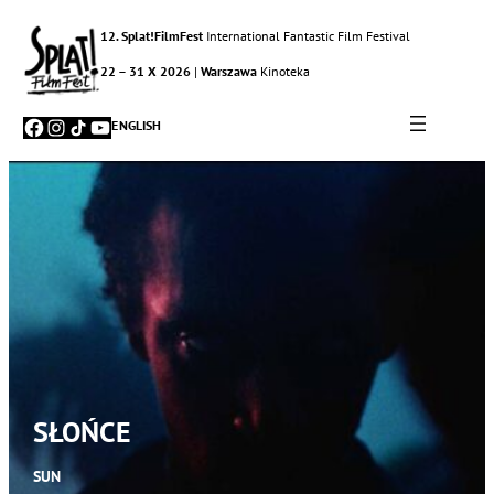
12. Splat!FilmFest
International Fantastic Film Festival
22 – 31 X 2026
|
Warszawa
Kinoteka
Facebook
Instagram
TikTok
YouTube
ENGLISH
SŁOŃCE
SUN