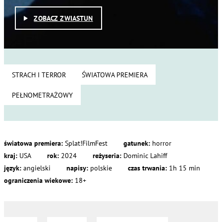
ZOBACZ ZWIASTUN
STRACH I TERROR
ŚWIATOWA PREMIERA
PEŁNOMETRAŻOWY
światowa premiera:
Splat!FilmFest
gatunek:
horror
kraj:
USA
rok:
2024
reżyseria:
Dominic Lahiff
język:
angielski
napisy:
polskie
czas trwania:
1h 15 min
ograniczenia wiekowe:
18+