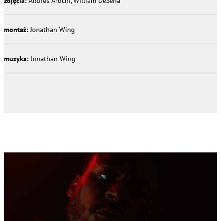
zdjęcia:
Andres Arochi, William DeSena
montaż:
Jonathan Wing
muzyka:
Jonathan Wing