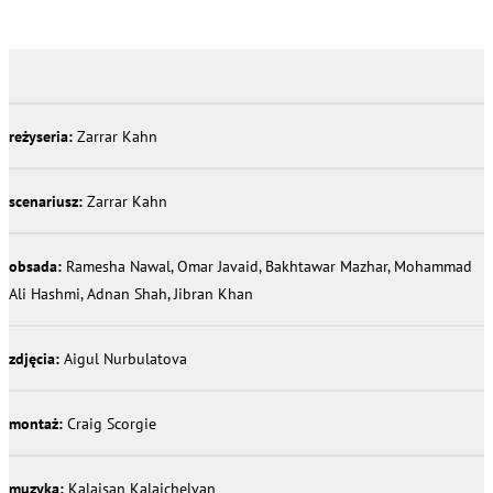
reżyseria:
Zarrar Kahn
scenariusz:
Zarrar Kahn
obsada:
Ramesha Nawal, Omar Javaid, Bakhtawar Mazhar, Mohammad
Ali Hashmi, Adnan Shah, Jibran Khan
zdjęcia:
Aigul Nurbulatova
montaż:
Craig Scorgie
muzyka:
Kalaisan Kalaichelvan