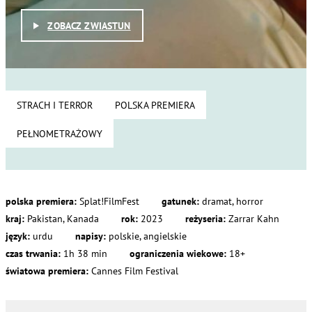
ZOBACZ ZWIASTUN
STRACH I TERROR
POLSKA PREMIERA
PEŁNOMETRAŻOWY
polska premiera:
Splat!FilmFest
gatunek:
dramat, horror
kraj:
Pakistan, Kanada
rok:
2023
reżyseria:
Zarrar Kahn
język:
urdu
napisy:
polskie, angielskie
czas trwania:
1h 38 min
ograniczenia wiekowe:
18+
światowa premiera:
Cannes Film Festival