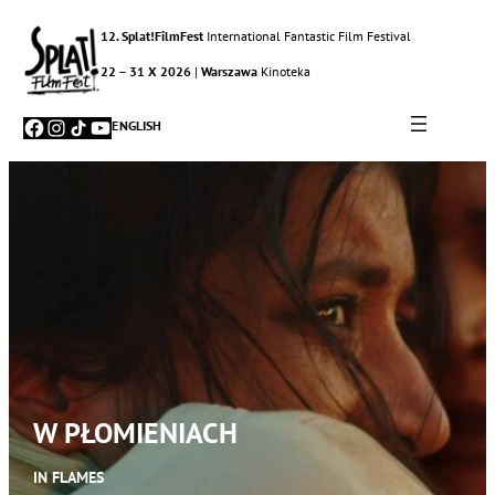
12. Splat!FilmFest
International Fantastic Film Festival
22 – 31 X 2026
|
Warszawa
Kinoteka
Facebook
Instagram
TikTok
YouTube
ENGLISH
W PŁOMIENIACH
IN FLAMES