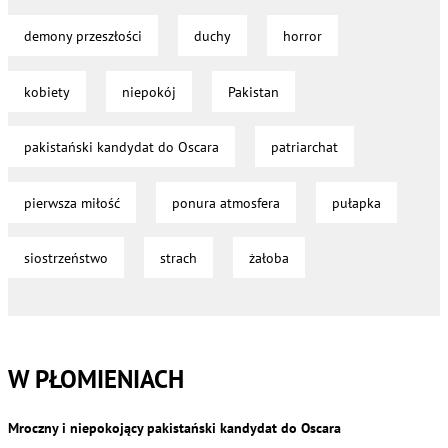
demony przeszłości
duchy
horror
kobiety
niepokój
Pakistan
pakistański kandydat do Oscara
patriarchat
pierwsza miłość
ponura atmosfera
pułapka
siostrzeństwo
strach
żałoba
W PŁOMIENIACH
Mroczny i niepokojący pakistański kandydat do Oscara