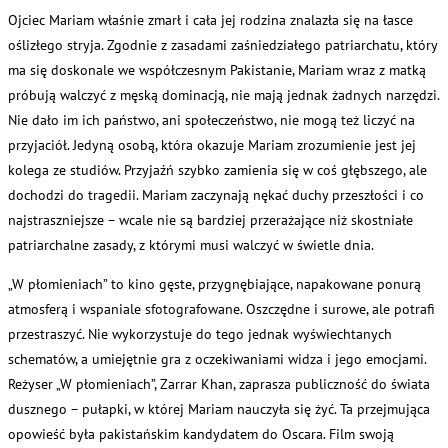
Ojciec Mariam właśnie zmarł i cała jej rodzina znalazła się na łasce
oślizłego stryja. Zgodnie z zasadami zaśniedziałego patriarchatu, który
ma się doskonale we współczesnym Pakistanie, Mariam wraz z matką
próbują walczyć z męską dominacją, nie mają jednak żadnych narzędzi.
Nie dało im ich państwo, ani społeczeństwo, nie mogą też liczyć na
przyjaciół. Jedyną osobą, która okazuje Mariam zrozumienie jest jej
kolega ze studiów. Przyjaźń szybko zamienia się w coś głębszego, ale
dochodzi do tragedii. Mariam zaczynają nękać duchy przeszłości i co
najstraszniejsze – wcale nie są bardziej przerażające niż skostniałe
patriarchalne zasady, z którymi musi walczyć w świetle dnia.
„W płomieniach” to kino gęste, przygnębiające, napakowane ponurą
atmosferą i wspaniale sfotografowane. Oszczędne i surowe, ale potrafi
przestraszyć. Nie wykorzystuje do tego jednak wyświechtanych
schematów, a umiejętnie gra z oczekiwaniami widza i jego emocjami.
Reżyser „W płomieniach”, Zarrar Khan, zaprasza publiczność do świata
dusznego – pułapki, w której Mariam nauczyła się żyć. Ta przejmująca
opowieść była pakistańskim kandydatem do Oscara. Film swoją