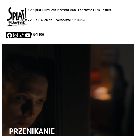
12. Splat!FilmFest
International Fantastic Film Festival
22 – 31 X 2026
|
Warszawa
Kinoteka
Facebook
Instagram
TikTok
YouTube
ENGLISH
PRZENIKANIE