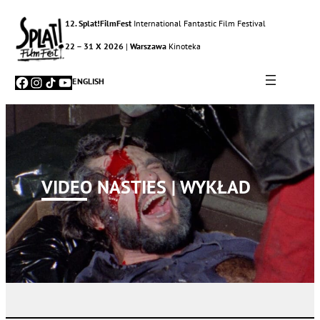
12. Splat!FilmFest
International Fantastic Film Festival
22 – 31 X 2026
|
Warszawa
Kinoteka
Facebook
Instagram
TikTok
YouTube
ENGLISH
VIDEO NASTIES | WYKŁAD