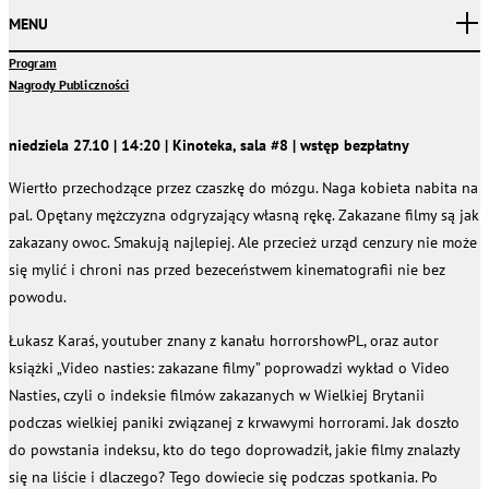
MENU
Program
Nagrody Publiczności
niedziela 27.10 | 14:20 | Kinoteka, sala #8 | wstęp bezpłatny
Wiertło przechodzące przez czaszkę do mózgu. Naga kobieta nabita na
pal. Opętany mężczyzna odgryzający własną rękę. Zakazane filmy są jak
zakazany owoc. Smakują najlepiej. Ale przecież urząd cenzury nie może
się mylić i chroni nas przed bezeceństwem kinematografii nie bez
powodu.
Łukasz Karaś, youtuber znany z kanału horrorshowPL, oraz autor
książki „Video nasties: zakazane filmy” poprowadzi wykład o Video
Nasties, czyli o indeksie filmów zakazanych w Wielkiej Brytanii
podczas wielkiej paniki związanej z krwawymi horrorami. Jak doszło
do powstania indeksu, kto do tego doprowadził, jakie filmy znalazły
się na liście i dlaczego? Tego dowiecie się podczas spotkania. Po