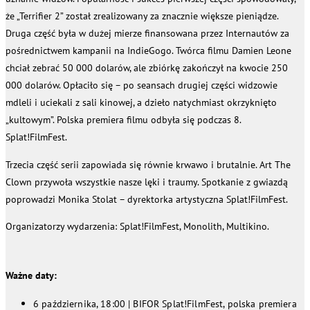
że „Terrifier 2” został zrealizowany za znacznie większe pieniądze.
Druga część była w dużej mierze finansowana przez Internautów za
pośrednictwem kampanii na IndieGogo. Twórca filmu Damien Leone
chciał zebrać 50 000 dolarów, ale zbiórkę zakończył na kwocie 250
000 dolarów. Opłaciło się – po seansach drugiej części widzowie
mdleli i uciekali z sali kinowej, a dzieło natychmiast okrzyknięto
„kultowym”. Polska premiera filmu odbyła się podczas 8.
Splat!FilmFest.
Trzecia część serii zapowiada się równie krwawo i brutalnie. Art The
Clown przywoła wszystkie nasze lęki i traumy. Spotkanie z gwiazdą
poprowadzi Monika Stolat – dyrektorka artystyczna Splat!FilmFest.
Organizatorzy wydarzenia: Splat!FilmFest, Monolith, Multikino.
Ważne daty:
6 października, 18:00 | BIFOR Splat!FilmFest, polska premiera