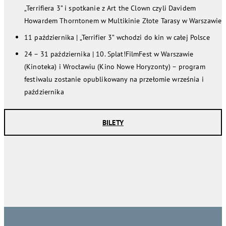
„Terrifiera 3” i spotkanie z Art the Clown czyli Davidem
Howardem Thorntonem w Multikinie Złote Tarasy w Warszawie
11 października | „Terrifier 3” wchodzi do kin w całej Polsce
24 – 31 października | 10. Splat!FilmFest w Warszawie
(Kinoteka) i Wrocławiu (Kino Nowe Horyzonty) – program
festiwalu zostanie opublikowany na przełomie września i
października
BILETY