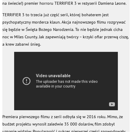
na świecie!) premier horroru TERRIFIER 3 w reżyserii Damiena Leone.
TERRIFIER 3 to trzecia już część serii, której bohaterem jest
psychopatyczny morderca klaun. Akcja najnowszego filmu rozgrywać
się będzie w Święta Bożego Narodzenia. To nie będzie jednak cicha
noc w Miles County. Jak zapewniają twórcy – krzyki ofiar przerwą ciszę,
a krew zabarwi śnieg.
Premiera pierwszego filmu z serii odbyła się w 2016 roku. Mimo, że
budżet projektu wynosił zaledwie 35 000 dolarów, film zdobył
uznanie widzów. Popularność i sukces pierwszej części spowodowały,