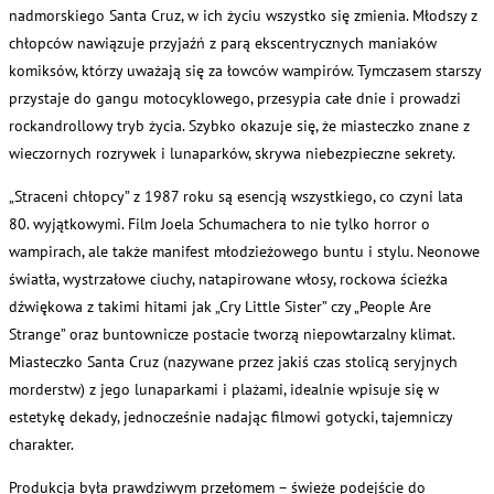
nadmorskiego Santa Cruz, w ich życiu wszystko się zmienia. Młodszy z
chłopców nawiązuje przyjaźń z parą ekscentrycznych maniaków
komiksów, którzy uważają się za łowców wampirów. Tymczasem starszy
przystaje do gangu motocyklowego, przesypia całe dnie i prowadzi
rockandrollowy tryb życia. Szybko okazuje się, że miasteczko znane z
wieczornych rozrywek i lunaparków, skrywa niebezpieczne sekrety.
„Straceni chłopcy” z 1987 roku są esencją wszystkiego, co czyni lata
80. wyjątkowymi. Film Joela Schumachera to nie tylko horror o
wampirach, ale także manifest młodzieżowego buntu i stylu. Neonowe
światła, wystrzałowe ciuchy, natapirowane włosy, rockowa ścieżka
dźwiękowa z takimi hitami jak „Cry Little Sister” czy „People Are
Strange” oraz buntownicze postacie tworzą niepowtarzalny klimat.
Miasteczko Santa Cruz (nazywane przez jakiś czas stolicą seryjnych
morderstw) z jego lunaparkami i plażami, idealnie wpisuje się w
estetykę dekady, jednocześnie nadając filmowi gotycki, tajemniczy
charakter.
Produkcja była prawdziwym przełomem – świeże podejście do