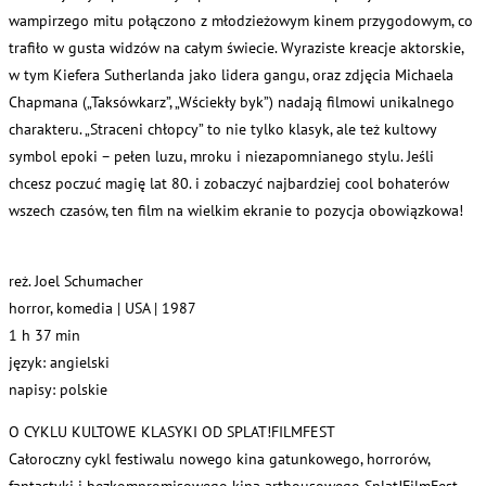
wampirzego mitu połączono z młodzieżowym kinem przygodowym, co
trafiło w gusta widzów na całym świecie. Wyraziste kreacje aktorskie,
w tym Kiefera Sutherlanda jako lidera gangu, oraz zdjęcia Michaela
Chapmana („Taksówkarz”, „Wściekły byk”) nadają filmowi unikalnego
charakteru. „Straceni chłopcy” to nie tylko klasyk, ale też kultowy
symbol epoki – pełen luzu, mroku i niezapomnianego stylu. Jeśli
chcesz poczuć magię lat 80. i zobaczyć najbardziej cool bohaterów
wszech czasów, ten film na wielkim ekranie to pozycja obowiązkowa!
reż. Joel Schumacher
horror, komedia | USA | 1987
1 h 37 min
język: angielski
napisy: polskie
O CYKLU KULTOWE KLASYKI OD SPLAT!FILMFEST
Całoroczny cykl festiwalu nowego kina gatunkowego, horrorów,
fantastyki i bezkompromisowego kina arthousowego Splat!FilmFest –