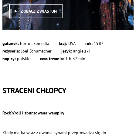
ZOBACZ ZWIASTUN
gatunek:
horror, komedia
kraj:
USA
rok:
1987
reżyseria:
Joel Schumacher
język:
angielski
napisy:
polskie
czas trwania:
1 h 37 min
STRACENI CHŁOPCY
Rock’n’roll i zbuntowane wampiry
Kiedy matka wraz z dwoma synami przeprowadza się do