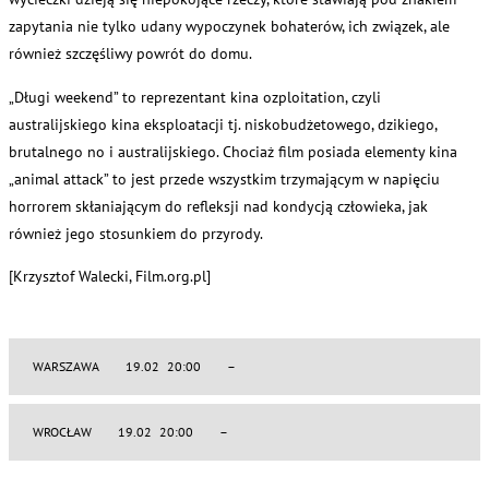
zapytania nie tylko udany wypoczynek bohaterów, ich związek, ale
również szczęśliwy powrót do domu.
„Długi weekend” to reprezentant kina ozploitation, czyli
australijskiego kina eksploatacji tj. niskobudżetowego, dzikiego,
brutalnego no i australijskiego. Chociaż film posiada elementy kina
„animal attack” to jest przede wszystkim trzymającym w napięciu
horrorem skłaniającym do refleksji nad kondycją człowieka, jak
również jego stosunkiem do przyrody.
[Krzysztof Walecki, Film.org.pl]
WARSZAWA
19.02 20:00
–
WROCŁAW
19.02 20:00
–