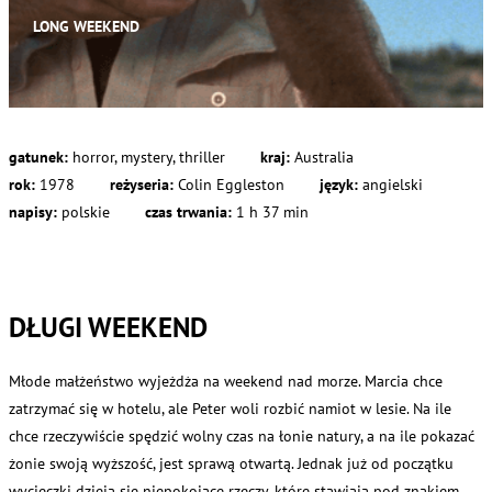
LONG WEEKEND
gatunek:
horror, mystery, thriller
kraj:
Australia
rok:
1978
reżyseria:
Colin Eggleston
język:
angielski
napisy:
polskie
czas trwania:
1 h 37 min
DŁUGI WEEKEND
Młode małżeństwo wyjeżdża na weekend nad morze. Marcia chce
zatrzymać się w hotelu, ale Peter woli rozbić namiot w lesie. Na ile
chce rzeczywiście spędzić wolny czas na łonie natury, a na ile pokazać
żonie swoją wyższość, jest sprawą otwartą. Jednak już od początku
wycieczki dzieją się niepokojące rzeczy, które stawiają pod znakiem