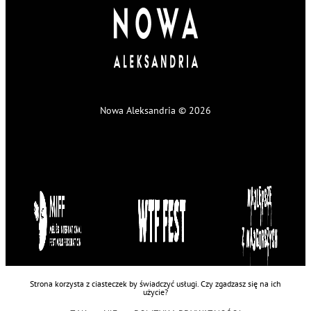
Nowa Aleksandria © 2026
Strona korzysta z ciasteczek by świadczyć usługi. Czy zgadzasz się na ich
użycie?