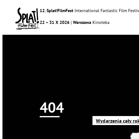
12. Splat!FilmFest
International Fantastic Film Festiv
22 – 31 X 2026
|
Warszawa
Kinoteka
404
Newsy
Splat!FilmFest
Program
O nas
Wydarzenia cały ro