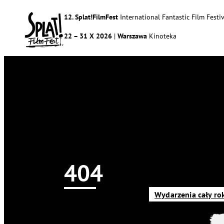
12. Splat!FilmFest
International Fantastic Film Festiv
22 – 31 X 2026
|
Warszawa
Kinoteka
404
Newsy
Splat!FilmFest
Program
O nas
Wydarzenia cały ro