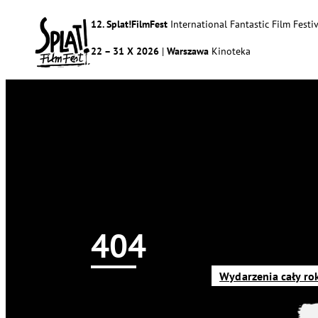
12. Splat!FilmFest
International Fantastic Film Festiv
22 – 31 X 2026
|
Warszawa
Kinoteka
404
Newsy
Splat!FilmFest
Program
O nas
Wydarzenia cały ro