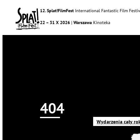
12. Splat!FilmFest
International Fantastic Film Festiv
22 – 31 X 2026
|
Warszawa
Kinoteka
404
Newsy
Splat!FilmFest
Program
O nas
Wydarzenia cały ro