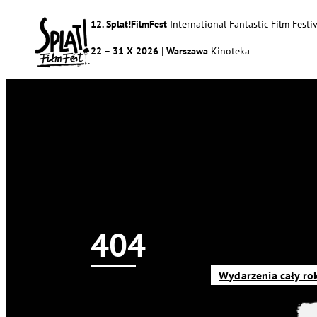
12. Splat!FilmFest
International Fantastic Film Festiv
22 – 31 X 2026
|
Warszawa
Kinoteka
404
Newsy
Splat!FilmFest
Program
O nas
Wydarzenia cały ro