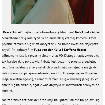
“
Krazy House”
: najbardziej obrazoburczy film roku!
Nick Frost i Alicia
Silverstone
grają role życia w holenderskiej czarnej komedii, która
płynnie zamienia się w makabryczne kino home invasion. Najlepsza
część? Do połowy film
Flipa van der Kuila i Steffena Haarsa
sfilmowany jest jak przaśny sitcom z lat 90. Dlatego nagły zwrot akcji
tak bardzo daje po głowie. Fabuła jest pozornie prosta: przeciętna,
religijna rodzina z amerykańskich przedmieść wynajmuje rosyjskich
robotników do przeprowadzenia remontu. Okazuje się, że Rosjanie
mają sekretną agendę, a remont zamienia się w krwawą jatkę. To, co
dzieje się na ekranie, będzie was dręczyło w koszmarach sennych do
śmierci.
Nie zabraknie też polskiej produkcji na Splat!FilmFest, bo pojawi się