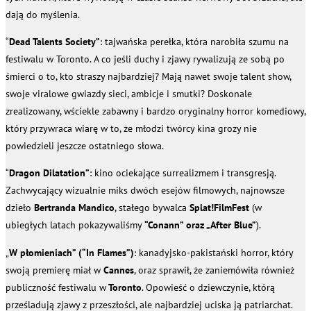
dają do myślenia.
“
Dead Talents Society”
: tajwańska perełka, która narobiła szumu na
festiwalu w Toronto. A co jeśli duchy i zjawy rywalizują ze sobą po
śmierci o to, kto straszy najbardziej? Mają nawet swoje talent show,
swoje viralowe gwiazdy sieci, ambicje i smutki? Doskonale
zrealizowany, wściekle zabawny i bardzo oryginalny horror komediowy,
który przywraca wiarę w to, że młodzi twórcy kina grozy nie
powiedzieli jeszcze ostatniego słowa.
“
Dragon Dilatation”
: kino ociekające surrealizmem i transgresją.
Zachwycający wizualnie miks dwóch esejów filmowych, najnowsze
dzieło
Bertranda Mandico
, stałego bywalca
Splat!FilmFest
(w
ubiegłych latach pokazywaliśmy
“Conann” oraz „After Blue”
).
„
W płomieniach” (“In Flames”)
: kanadyjsko-pakistański horror, który
swoją premierę miał w
Cannes
, oraz sprawił, że zaniemówiła również
publiczność festiwalu w
Toronto
. Opowieść o dziewczynie, którą
prześladują zjawy z przeszłości, ale najbardziej uciska ją patriarchat.