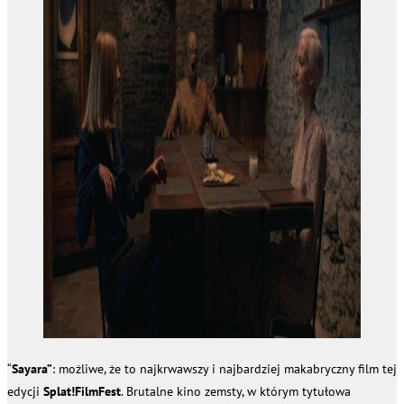
“
Sayara”
: możliwe, że to najkrwawszy i najbardziej makabryczny film tej
edycji
Splat!FilmFest
. Brutalne kino zemsty, w którym tytułowa