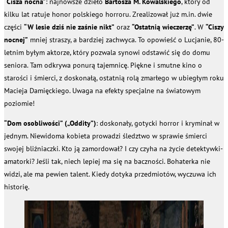
“Cisza nocna”
: najnowsze dzieło
Bartosza M. Kowalskiego
, który od
kilku lat ratuje honor polskiego horroru. Zrealizował już m.in. dwie
części
“W lesie dziś nie zaśnie nikt”
oraz
“Ostatnią wieczerzę”
. W
“Ciszy
nocnej”
mniej straszy, a bardziej zachwyca. To opowieść o Lucjanie, 80-
letnim byłym aktorze, który pozwala synowi odstawić się do domu
seniora. Tam odkrywa ponurą tajemnicę. Piękne i smutne kino o
starości i śmierci, z doskonałą, ostatnią rolą zmarłego w ubiegłym roku
Macieja Damięckiego. Uwaga na efekty specjalne na światowym
poziomie!
“Dom osobliwości” („Oddity”)
: doskonały, gotycki horror i kryminał w
jednym. Niewidoma kobieta prowadzi śledztwo w sprawie śmierci
swojej bliźniaczki. Kto ją zamordował? I czy czyha na życie detektywki-
amatorki? Jeśli tak, niech lepiej ma się na baczności. Bohaterka nie
widzi, ale ma pewien talent. Kiedy dotyka przedmiotów, wyczuwa ich
historię.