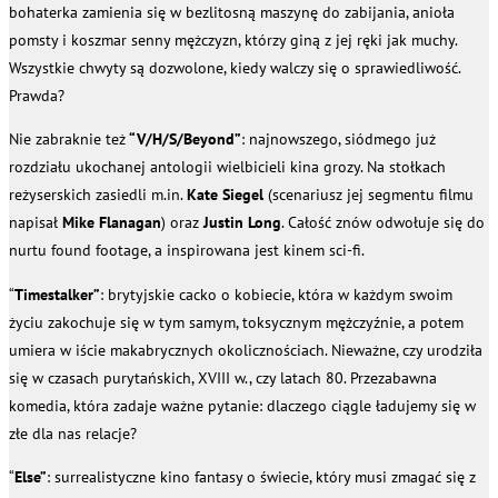
bohaterka zamienia się w bezlitosną maszynę do zabijania, anioła
pomsty i koszmar senny mężczyzn, którzy giną z jej ręki jak muchy.
Wszystkie chwyty są dozwolone, kiedy walczy się o sprawiedliwość.
Prawda?
Nie zabraknie też
“V/H/S/Beyond”
: najnowszego, siódmego już
rozdziału ukochanej antologii wielbicieli kina grozy. Na stołkach
reżyserskich zasiedli m.in.
Kate Siegel
(scenariusz jej segmentu filmu
napisał
Mike Flanagan
) oraz
Justin Long
. Całość znów odwołuje się do
nurtu found footage, a inspirowana jest kinem sci-fi.
“
Timestalker”
: brytyjskie cacko o kobiecie, która w każdym swoim
życiu zakochuje się w tym samym, toksycznym mężczyźnie, a potem
umiera w iście makabrycznych okolicznościach. Nieważne, czy urodziła
się w czasach purytańskich, XVIII w., czy latach 80. Przezabawna
komedia, która zadaje ważne pytanie: dlaczego ciągle ładujemy się w
złe dla nas relacje?
“
Else”
: surrealistyczne kino fantasy o świecie, który musi zmagać się z