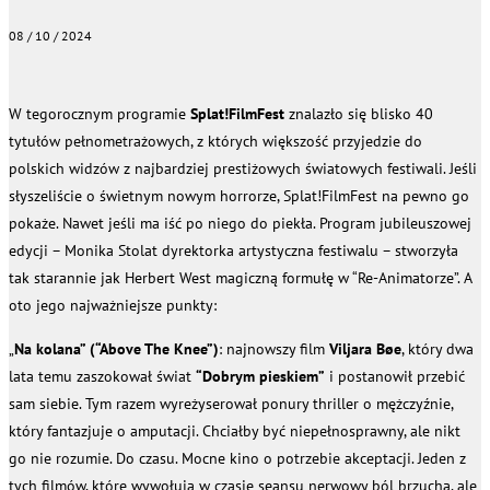
08 / 10 / 2024
W tegorocznym programie
Splat!FilmFest
znalazło się blisko 40
tytułów pełnometrażowych, z których większość przyjedzie do
polskich widzów z najbardziej prestiżowych światowych festiwali. Jeśli
słyszeliście o świetnym nowym horrorze, Splat!FilmFest na pewno go
pokaże. Nawet jeśli ma iść po niego do piekła. Program jubileuszowej
edycji – Monika Stolat dyrektorka artystyczna festiwalu – stworzyła
tak starannie jak Herbert West magiczną formułę w “Re-Animatorze”. A
oto jego najważniejsze punkty:
„
Na kolana” (“Above The Knee”)
: najnowszy film
Viljara Bøe
, który dwa
lata temu zaszokował świat
“Dobrym pieskiem”
i postanowił przebić
sam siebie. Tym razem wyreżyserował ponury thriller o mężczyźnie,
który fantazjuje o amputacji. Chciałby być niepełnosprawny, ale nikt
go nie rozumie. Do czasu. Mocne kino o potrzebie akceptacji. Jeden z
tych filmów, które wywołują w czasie seansu nerwowy ból brzucha, ale