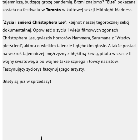
tajemniczą, budzącą grozę pandemią. Brzmi znajomo?
“Else”
pokazana
została na festiwalu w
Toronto
w kultowej sekcji Midnight Madness.
“
Życia i śmierci Christophera Lee”
: klejnot naszej tegorocznej sekcji
dokumentalnej. Opowieść o życiu i wielu filmowych zgonach
Christophera Lee, gwiazdy horrorów Hammera, Sarumana z “Władcy
pierścieni”, aktora o wielkim talencie i głębokim głosie. A także postaci
na wskroś tajemniczej: mężczyzny z błękitną krwią, pilota w czasie II
wojny światowej, a po wojnie także szpiega i łowcy nazistów.
Fascynujący życiorys fascynującego artysty.
Bilety są już w sprzedaży!