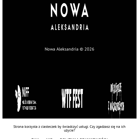
Nowa Aleksandria © 2026
Strona korzysta z ciasteczek by świadczyć usługi. Czy zgadzasz się na ich
użycie?