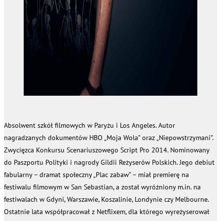
Absolwent szkół filmowych w Paryżu i Los Angeles. Autor
nagradzanych dokumentów HBO „Moja Wola” oraz „Niepowstrzymani”.
Zwycięzca Konkursu Scenariuszowego Script Pro 2014. Nominowany
do Paszportu Polityki i nagrody Gildii Reżyserów Polskich. Jego debiut
fabularny – dramat społeczny „Plac zabaw” – miał premierę na
festiwalu filmowym w San Sebastian, a został wyróżniony m.in. na
festiwalach w Gdyni, Warszawie, Koszalinie, Londynie czy Melbourne.
Ostatnie lata współpracował z Netflixem, dla którego wyreżyserował