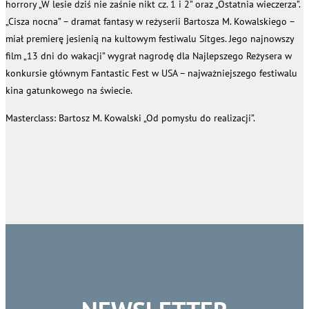
horrory „W lesie dziś nie zaśnie nikt cz. 1 i 2” oraz „Ostatnia wieczerza”.
„Cisza nocna” – dramat fantasy w reżyserii Bartosza M. Kowalskiego –
miał premierę jesienią na kultowym festiwalu Sitges. Jego najnowszy
film „13 dni do wakacji” wygrał nagrodę dla Najlepszego Reżysera w
konkursie głównym Fantastic Fest w USA – najważniejszego festiwalu
kina gatunkowego na świecie.
Masterclass: Bartosz M. Kowalski „Od pomysłu do realizacji”.