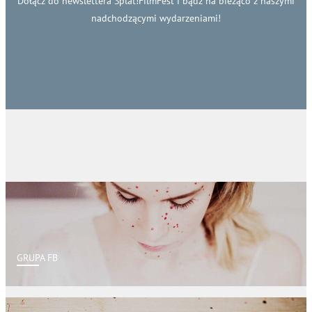
Dołącz do newslettera Splat!FilmFest i bądź na bieżąco z naszymi
nadchodzącymi wydarzeniami!
GRUPA FB