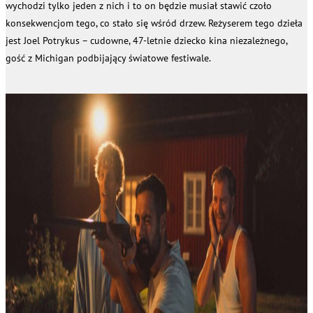
wychodzi tylko jeden z nich i to on będzie musiał stawić czoło
konsekwencjom tego, co stało się wśród drzew. Reżyserem tego dzieła
jest Joel Potrykus – cudowne, 47-letnie dziecko kina niezależnego,
gość z Michigan podbijający światowe festiwale.