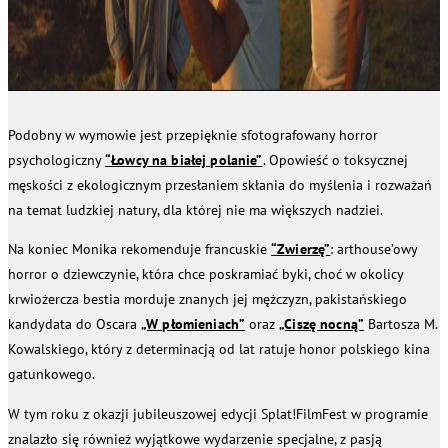
Podobny w wymowie jest przepięknie sfotografowany horror
psychologiczny
“Łowcy na białej polanie”
. Opowieść o toksycznej
męskości z ekologicznym przesłaniem skłania do myślenia i rozważań
na temat ludzkiej natury, dla której nie ma większych nadziei.
Na koniec Monika rekomenduje francuskie
“Zwierzę”
: arthouse’owy
horror o dziewczynie, która chce poskramiać byki, choć w okolicy
krwiożercza bestia morduje znanych jej mężczyzn, pakistańskiego
kandydata do Oscara
„W płomieniach”
oraz
„Ciszę nocną”
Bartosza M.
Kowalskiego, który z determinacją od lat ratuje honor polskiego kina
gatunkowego.
W tym roku z okazji jubileuszowej edycji Splat!FilmFest w programie
znalazło się również wyjątkowe wydarzenie specjalne, z pasją