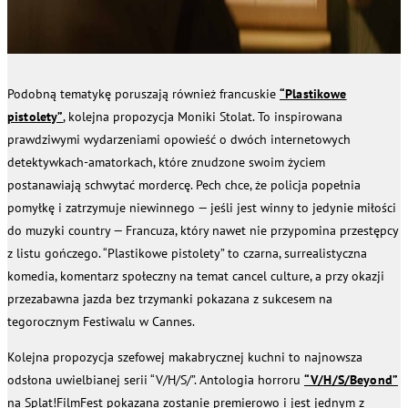
Podobną tematykę poruszają również francuskie
“Plastikowe
pistolety”
, kolejna propozycja Moniki Stolat. To inspirowana
prawdziwymi wydarzeniami opowieść o dwóch internetowych
detektywkach-amatorkach, które znudzone swoim życiem
postanawiają schwytać mordercę. Pech chce, że policja popełnia
pomyłkę i zatrzymuje niewinnego — jeśli jest winny to jedynie miłości
do muzyki country — Francuza, który nawet nie przypomina przestępcy
z listu gończego. “Plastikowe pistolety” to czarna, surrealistyczna
komedia, komentarz społeczny na temat cancel culture, a przy okazji
przezabawna jazda bez trzymanki pokazana z sukcesem na
tegorocznym Festiwalu w Cannes.
Kolejna propozycja szefowej makabrycznej kuchni to najnowsza
odsłona uwielbianej serii “V/H/S/”. Antologia horroru
“V/H/S/Beyond”
na Splat!FilmFest pokazana zostanie premierowo i jest jednym z