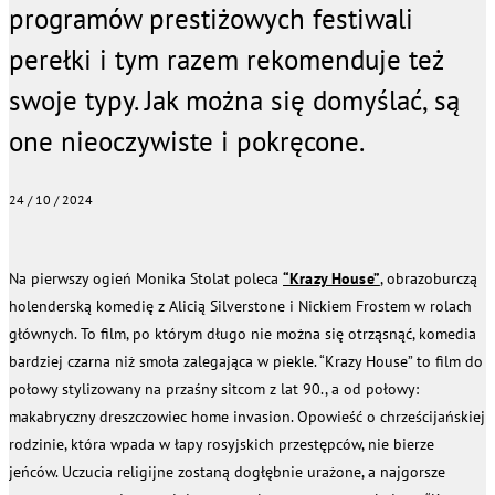
programów prestiżowych festiwali
perełki i tym razem rekomenduje też
swoje typy. Jak można się domyślać, są
one nieoczywiste i pokręcone.
24 / 10 / 2024
Na pierwszy ogień Monika Stolat poleca
“Krazy House”
, obrazoburczą
holenderską komedię z Alicią Silverstone i Nickiem Frostem w rolach
głównych. To film, po którym długo nie można się otrząsnąć, komedia
bardziej czarna niż smoła zalegająca w piekle. “Krazy House” to film do
połowy stylizowany na przaśny sitcom z lat 90., a od połowy:
makabryczny dreszczowiec home invasion. Opowieść o chrześcijańskiej
rodzinie, która wpada w łapy rosyjskich przestępców, nie bierze
jeńców. Uczucia religijne zostaną dogłębnie urażone, a najgorsze