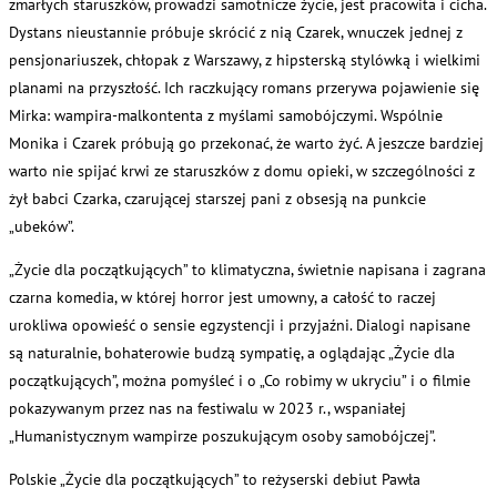
zmarłych staruszków, prowadzi samotnicze życie, jest pracowita i cicha.
Dystans nieustannie próbuje skrócić z nią Czarek, wnuczek jednej z
pensjonariuszek, chłopak z Warszawy, z hipsterską stylówką i wielkimi
planami na przyszłość. Ich raczkujący romans przerywa pojawienie się
Mirka: wampira-malkontenta z myślami samobójczymi. Wspólnie
Monika i Czarek próbują go przekonać, że warto żyć. A jeszcze bardziej
warto nie spijać krwi ze staruszków z domu opieki, w szczególności z
żył babci Czarka, czarującej starszej pani z obsesją na punkcie
„ubeków”.
„Życie dla początkujących” to klimatyczna, świetnie napisana i zagrana
czarna komedia, w której horror jest umowny, a całość to raczej
urokliwa opowieść o sensie egzystencji i przyjaźni. Dialogi napisane
są naturalnie, bohaterowie budzą sympatię, a oglądając „Życie dla
początkujących”, można pomyśleć i o „Co robimy w ukryciu” i o filmie
pokazywanym przez nas na festiwalu w 2023 r., wspaniałej
„Humanistycznym wampirze poszukującym osoby samobójczej”.
Polskie „Życie dla początkujących” to reżyserski debiut Pawła