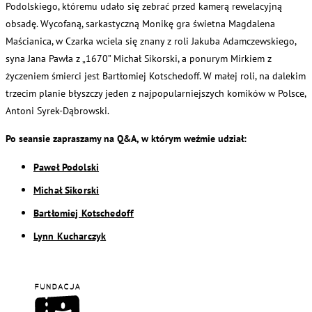
Podolskiego, któremu udało się zebrać przed kamerą rewelacyjną
obsadę. Wycofaną, sarkastyczną Monikę gra świetna Magdalena
Maścianica, w Czarka wciela się znany z roli Jakuba Adamczewskiego,
syna Jana Pawła z „1670” Michał Sikorski, a ponurym Mirkiem z
życzeniem śmierci jest Bartłomiej Kotschedoff. W małej roli, na dalekim
trzecim planie błyszczy jeden z najpopularniejszych komików w Polsce,
Antoni Syrek-Dąbrowski.
Po seansie zapraszamy na Q&A, w którym weźmie udział:
Paweł Podolski
Michał Sikorski
Bartłomiej Kotschedoff
Lynn Kucharczyk