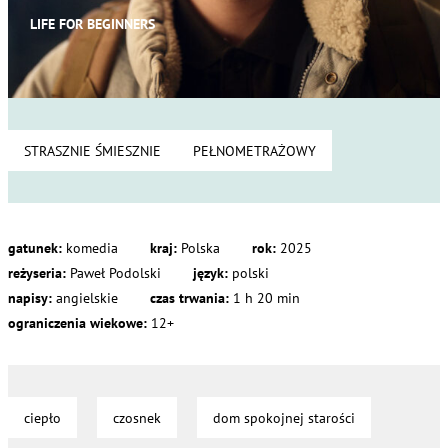
LIFE FOR BEGINNERS
STRASZNIE ŚMIESZNIE
PEŁNOMETRAŻOWY
gatunek:
komedia
kraj:
Polska
rok:
2025
reżyseria:
Paweł Podolski
język:
polski
napisy:
angielskie
czas trwania:
1 h 20 min
ograniczenia wiekowe:
12+
ciepło
czosnek
dom spokojnej starości