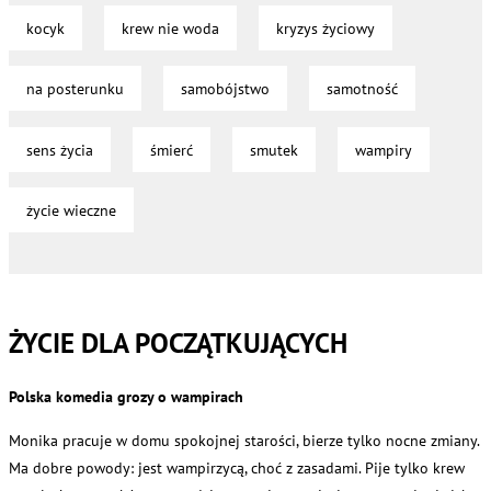
kocyk
krew nie woda
kryzys życiowy
na posterunku
samobójstwo
samotność
sens życia
śmierć
smutek
wampiry
życie wieczne
ŻYCIE DLA POCZĄTKUJĄCYCH
Polska komedia grozy o wampirach
Monika pracuje w domu spokojnej starości, bierze tylko nocne zmiany.
Ma dobre powody: jest wampirzycą, choć z zasadami. Pije tylko krew