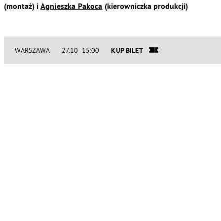
(montaż) i
Agnieszka Pakoca
(kierowniczka produkcji)
WARSZAWA
27.10 15:00
KUP BILET