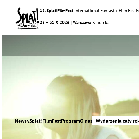
12. Splat!FilmFest
International Fantastic Film Festiv
22 – 31 X 2026
|
Warszawa
Kinoteka
Newsy
Splat!FilmFest
Program
O nas
Wydarzenia cały ro