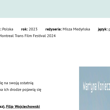
:
Polska
rok:
2023
reżyseria:
Misza Medyńska
język:
p
ontreal Trans Film Festival 2024
ię na swoją ostatnią
na ich drodze pojawią się
sz),
Filip Wojciechowski