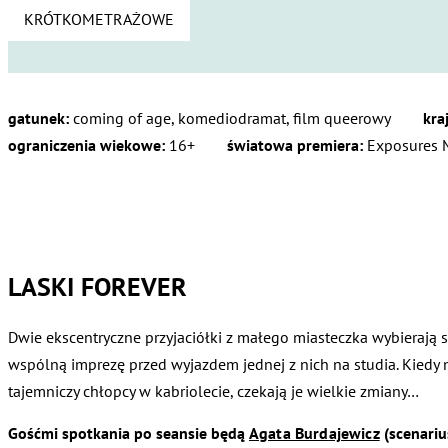
KRÓTKOMETRAŻOWE
gatunek:
coming of age, komediodramat, film queerowy
kraj
ograniczenia wiekowe:
16+
światowa premiera:
Exposures M
LASKI FOREVER
Dwie ekscentryczne przyjaciółki z małego miasteczka wybierają s
wspólną imprezę przed wyjazdem jednej z nich na studia. Kiedy 
tajemniczy chłopcy w kabriolecie, czekają je wielkie zmiany…
Gośćmi spotkania po seansie będą
Agata Burdajewicz
(scenariu