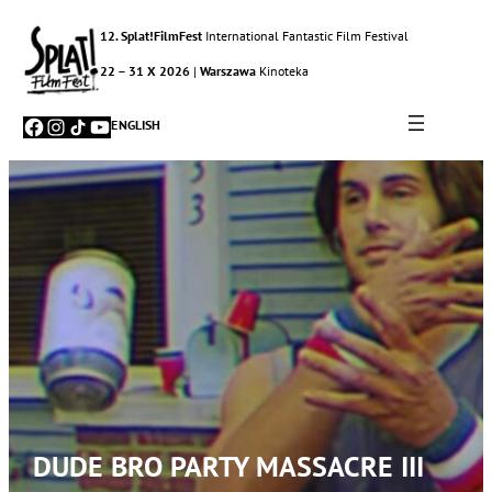
12. Splat!FilmFest
International Fantastic Film Festival
22 – 31 X 2026
|
Warszawa
Kinoteka
Facebook
Instagram
TikTok
YouTube
ENGLISH
DUDE BRO PARTY MASSACRE III