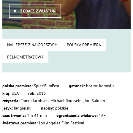
ZOBACZ ZWIASTUN
NAJLEPSZE Z NAJGORSZYCH
POLSKA PREMIERA
PEŁNOMETRAŻOWY
polska premiera:
Splat!FilmFest
gatunek:
horror, komedia
kraj:
USA
rok:
2015
reżyseria:
Tomm Jacobsen, Michael Rousselet, Jon Salmon
język:
langielski
napisy:
polskie
czas trwania:
1 h 41 min
ograniczenia wiekowe:
16+
światowa premiera:
Los Angeles Film Festival