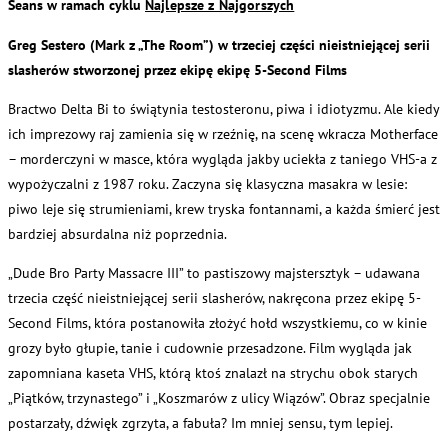
Seans w ramach cyklu
Najlepsze z Najgorszych
Greg Sestero (Mark z „The Room”) w trzeciej części nieistniejącej serii
slasherów stworzonej przez ekipę ekipę 5-Second Films
Bractwo Delta Bi to świątynia testosteronu, piwa i idiotyzmu. Ale kiedy
ich imprezowy raj zamienia się w rzeźnię, na scenę wkracza Motherface
– morderczyni w masce, która wygląda jakby uciekła z taniego VHS-a z
wypożyczalni z 1987 roku. Zaczyna się klasyczna masakra w lesie:
piwo leje się strumieniami, krew tryska fontannami, a każda śmierć jest
bardziej absurdalna niż poprzednia.
„Dude Bro Party Massacre III” to pastiszowy majstersztyk – udawana
trzecia część nieistniejącej serii slasherów, nakręcona przez ekipę 5-
Second Films, która postanowiła złożyć hołd wszystkiemu, co w kinie
grozy było głupie, tanie i cudownie przesadzone. Film wygląda jak
zapomniana kaseta VHS, którą ktoś znalazł na strychu obok starych
„Piątków, trzynastego” i „Koszmarów z ulicy Wiązów”. Obraz specjalnie
postarzały, dźwięk zgrzyta, a fabuła? Im mniej sensu, tym lepiej.