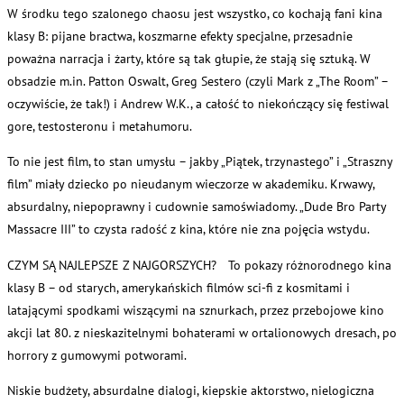
W środku tego szalonego chaosu jest wszystko, co kochają fani kina
klasy B: pijane bractwa, koszmarne efekty specjalne, przesadnie
poważna narracja i żarty, które są tak głupie, że stają się sztuką. W
obsadzie m.in. Patton Oswalt, Greg Sestero (czyli Mark z „The Room” –
oczywiście, że tak!) i Andrew W.K., a całość to niekończący się festiwal
gore, testosteronu i metahumoru.
To nie jest film, to stan umysłu – jakby „Piątek, trzynastego” i „Straszny
film” miały dziecko po nieudanym wieczorze w akademiku. Krwawy,
absurdalny, niepoprawny i cudownie samoświadomy. „Dude Bro Party
Massacre III” to czysta radość z kina, które nie zna pojęcia wstydu.
CZYM SĄ NAJLEPSZE Z NAJGORSZYCH? To pokazy różnorodnego kina
klasy B – od starych, amerykańskich filmów sci-fi z kosmitami i
latającymi spodkami wiszącymi na sznurkach, przez przebojowe kino
akcji lat 80. z nieskazitelnymi bohaterami w ortalionowych dresach, po
horrory z gumowymi potworami.
Niskie budżety, absurdalne dialogi, kiepskie aktorstwo, nielogiczna