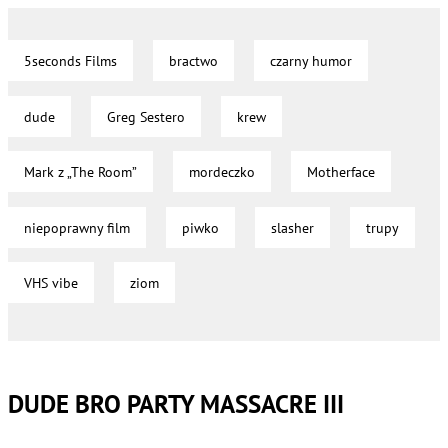
5seconds Films
bractwo
czarny humor
dude
Greg Sestero
krew
Mark z „The Room”
mordeczko
Motherface
niepoprawny film
piwko
slasher
trupy
VHS vibe
ziom
DUDE BRO PARTY MASSACRE III