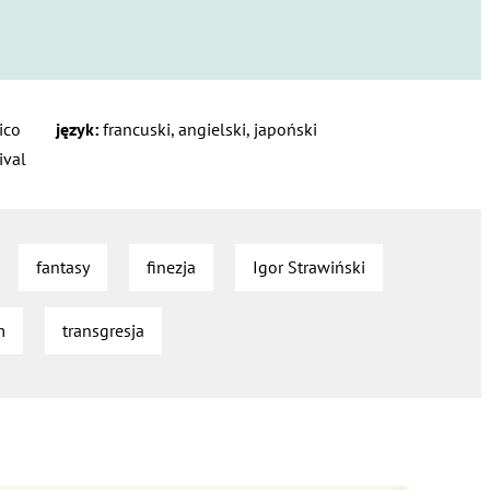
ico
język:
francuski, angielski, japoński
ival
fantasy
finezja
Igor Strawiński
m
transgresja