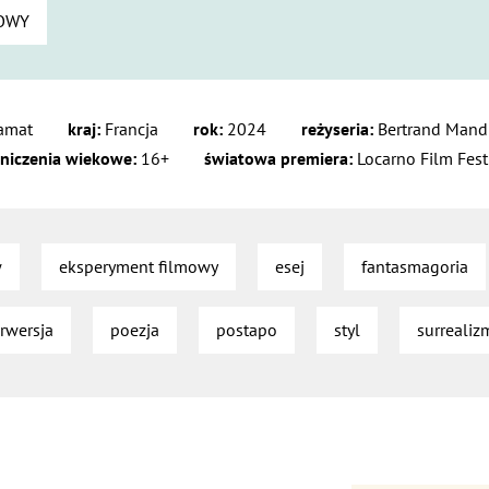
OWY
ramat
kraj:
Francja
rok:
2024
reżyseria:
Bertrand Mand
niczenia wiekowe:
16+
światowa premiera:
Locarno Film Fest
w
eksperyment filmowy
esej
fantasmagoria
rwersja
poezja
postapo
styl
surrealiz