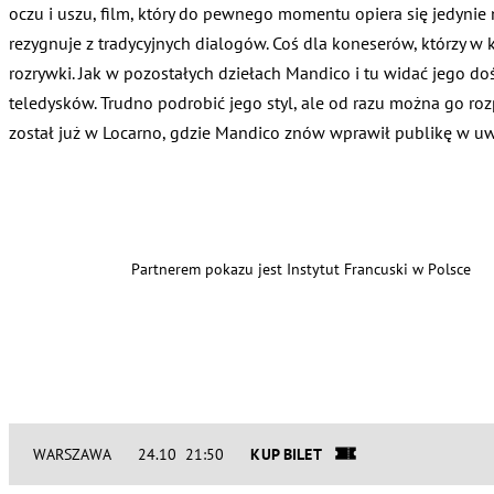
oczu i uszu, film, który do pewnego momentu opiera się jedynie
rezygnuje z tradycyjnych dialogów. Coś dla koneserów, którzy w k
rozrywki. Jak w pozostałych dziełach Mandico i tu widać jego d
teledysków. Trudno podrobić jego styl, ale od razu można go ro
został już w Locarno, gdzie Mandico znów wprawił publikę w uwi
Partnerem pokazu jest Instytut Francuski w Polsce
WARSZAWA
24.10 21:50
KUP BILET