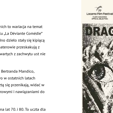
ich to wariacja na temat
klu „La Déviante Comédie”
 dzieło stały się kipiącą
ohaterowie przeskakują z
wartych z zachwytu ust nie
l Bertranda Mandico,
o w ostatnich latach
sztą się przenikają, widać w
urowymi i nawiązaniami do
a lat 70. i 80. To uczta dla