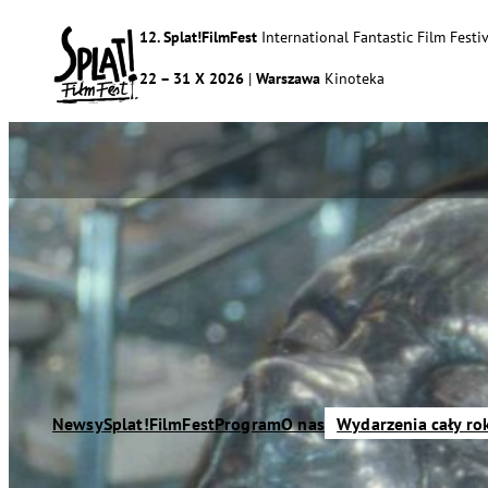
12. Splat!FilmFest
International Fantastic Film Festiv
22 – 31 X 2026
|
Warszawa
Kinoteka
Newsy
Splat!FilmFest
Program
O nas
Wydarzenia cały ro