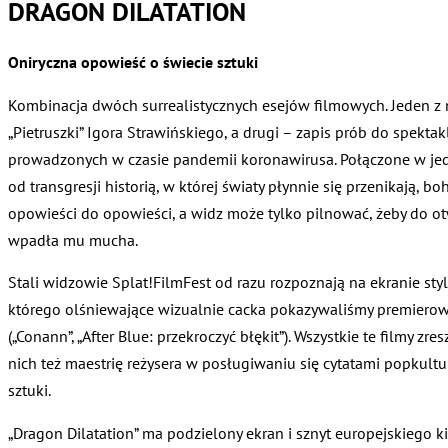
DRAGON DILATATION
Oniryczna opowieść o świecie sztuki
Kombinacja dwóch surrealistycznych esejów filmowych. Jeden z n
„Pietruszki” Igora Strawińskiego, a drugi – zapis prób do spekta
prowadzonych w czasie pandemii koronawirusa. Połączone w jedno
od transgresji historią, w której światy płynnie się przenikają, b
opowieści do opowieści, a widz może tylko pilnować, żeby do ot
wpadła mu mucha.
Stali widzowie Splat!FilmFest od razu rozpoznają na ekranie sty
którego olśniewające wizualnie cacka pokazywaliśmy premierow
(„Conann”, „After Blue: przekroczyć błękit”). Wszystkie te filmy zre
nich też maestrię reżysera w posługiwaniu się cytatami popkult
sztuki.
„Dragon Dilatation” ma podzielony ekran i sznyt europejskiego kin