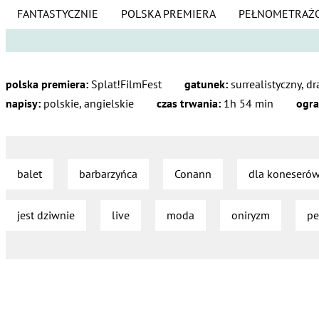
FANTASTYCZNIE
POLSKA PREMIERA
PEŁNOMETRAŻ
polska premiera:
Splat!FilmFest
gatunek:
surrealistyczny, d
napisy:
polskie, angielskie
czas trwania:
1h 54 min
ogra
balet
barbarzyńca
Conann
dla koneseró
jest dziwnie
live
moda
oniryzm
pe