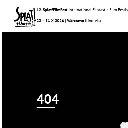
12. Splat!FilmFest
International Fantastic Film Festiv
22 – 31 X 2026
|
Warszawa
Kinoteka
404
Splat!FilmFest
Programme
About