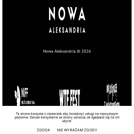
Nowa Aleksandria © 2026
Ta strona korzysta z ciasteczek aby świadczyć usługi na najwyższym
poziomie. Dalsze korzystanie ze strony oznacza, że zgadzasz się na ich
użycie.
ZGODA
NIE WYRAŻAM ZGODY